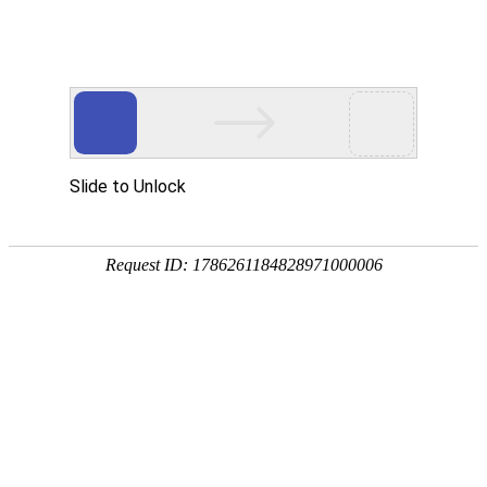
咨询电话:15589996963
+微信开通
添加微信咨询互客产品
Toggl
naviga
赋能销售获客转化的
SCRM产品
免费试用