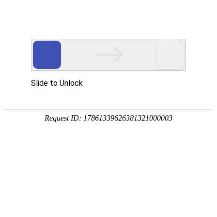
咨询电话:15589996963
+微信开通
添加微信咨询互客产品
Toggl
naviga
赋能销售获客转化的
SCRM产品
免费试用