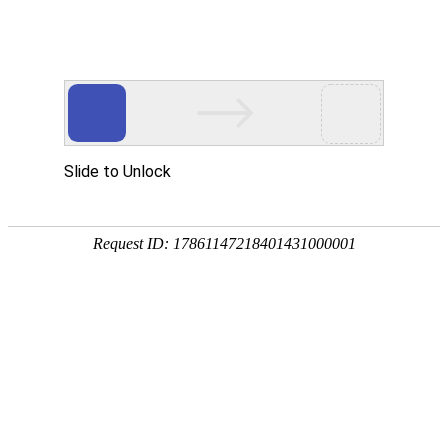
咨询电话:15589996963
+微信开通
添加微信咨询互客产品
Toggl
naviga
赋能销售获客转化的
SCRM产品
免费试用